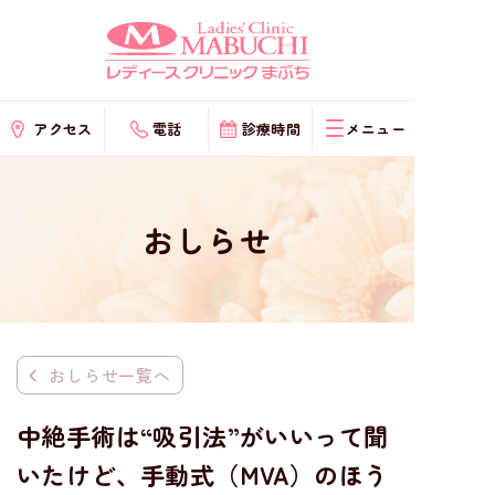
コ
ン
テ
ン
アクセス
電話
診療時間
ツ
へ
ス
キ
おしらせ
ッ
プ
おしらせ一覧へ
中絶手術は“吸引法”がいいって聞
いたけど、手動式（MVA）のほう