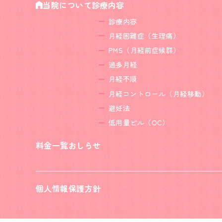
当院について
診療内容
診療内容
月経困難症（生理痛）
PMS（月経前症候群）
過多月経
月経不順
月経コントロール
（月経移動）
避妊法
低用量ピル（OC）
料金一覧
おしらせ
個人情報保護方針