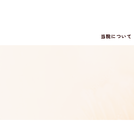
コ
ン
テ
ン
当院について
ツ
へ
ス
キ
ッ
プ