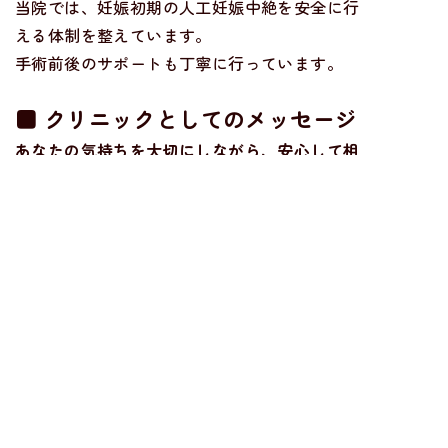
当院では、妊娠初期の人工妊娠中絶を安全に行
える体制を整えています。
手術前後のサポートも丁寧に行っています。
■ クリニックとしてのメッセージ
あなたの気持ちを大切にしながら、安心して相
談できる場所であり
た
い。
どんな選択でも、あなたが自分で決められるよ
うに、私たちは寄り添い続けます。
トップページ
当院について
診療内容
よくある疾患