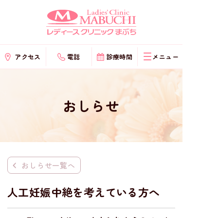
コ
ン
テ
ン
アクセス
電話
診療時間
ツ
へ
ス
キ
おしらせ
ッ
プ
おしらせ一覧へ
人工妊娠中絶を考えている方へ